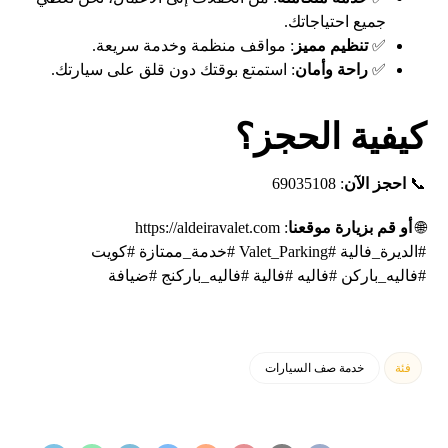
جميع احتياجاتك.
✅
تنظيم مميز
: مواقف منظمة وخدمة سريعة.
✅
راحة وأمان
: استمتع بوقتك دون قلق على سيارتك.
كيفية الحجز؟
📞
احجز الآن
:
69035108
🌐
أو قم بزيارة موقعنا
:
https://aldeiravalet.com
#الديرة_فالية #Valet_Parking #خدمة_ممتازة #كويت
#فاليه_باركن #فاليه #فالية #فاليه_باركنج #ضيافة
فئة
خدمة صف السيارات