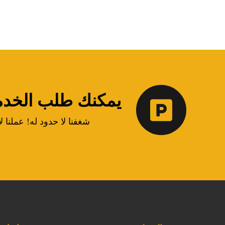
يمكنك طلب الخدمة 
شغفنا لا حدود له! عملنا ل