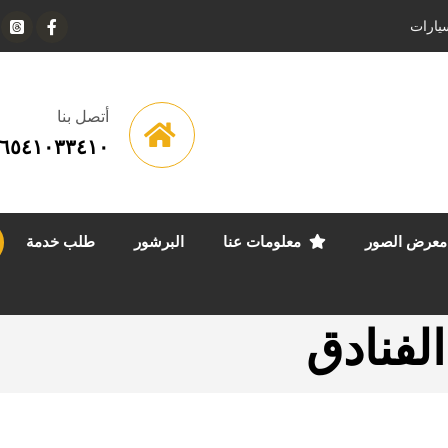
يارات
أتصل بنا
٦٥٤١٠٣٣٤١٠
معرض الصور
معلومات عنا
البرشور
طلب خدمة
فنادق