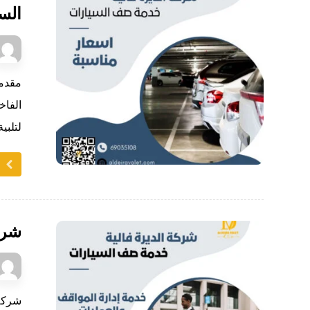
الس
مقدم
الفاخ
لتلبية 
ا
شرك
شركة 