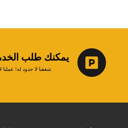
يمكنك طلب الخدمة 
شغفنا لا حدود له! عملنا ل