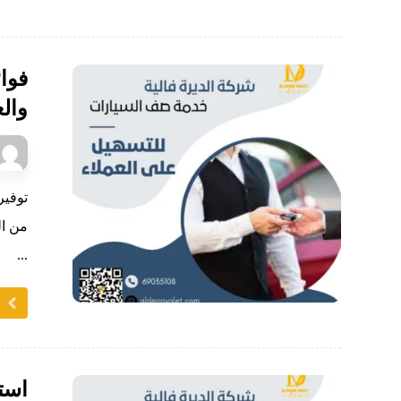
فوا
والع
توفير
من ال
...
ا
است