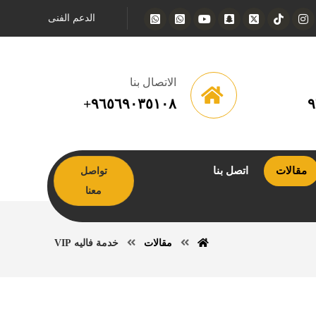
الدعم الفنى
الاتصال بنا
٩٦٥٦٩٠٣٥١٠٨+
٩
مقالات
اتصل بنا
تواصل
معنا
مقالات
خدمة فاليه VIP