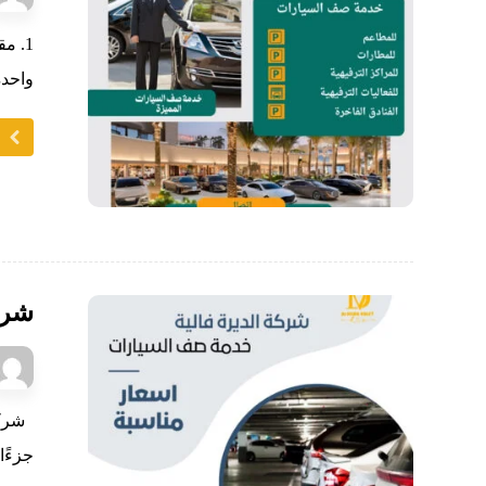
1. م
واحدة
ا
شرك
شركة
جزءًا